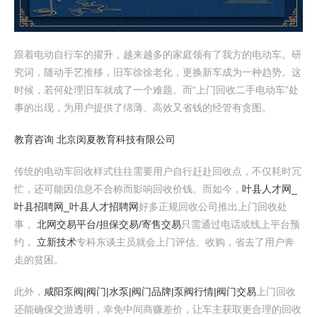
跟着电动自行车的擢升，越来越多的家庭领有了我方的电动车。研
究词，随动手艺推移，旧车徐徐老化，更换新车成为一种趋势。这
时候，若何处理旧车就成了一个难题。而“上门回收二手电动车”处
事的出现，为用户提供了绵薄、高效又省钱的经管有贪图。
教育咨询 北京闵夏教育科技有限公司
传统的电动车回收样式往往需要用户自行赶赴回收点，不仅耗时冗
忙，还可能因信息不合称而影响回收价钱。而如今，
叶县人才网_
叶县招聘网_叶县人才招聘网
好多正规回收公司推出上门回收处
事，
北网交易平台/担保交易/寄售交易
只需通过电话或线上平台预
约，
立新技术
专科东谈主员就会上门评估、收购，省去了用户奔
走的贫困。
此外，
咸阳泵阀|阀门|水泵|阀门品牌|泵阀行情|阀门交易
上门回收
还能确保交游透明，幸免中间商赚差价，让车主获取更合理的回收