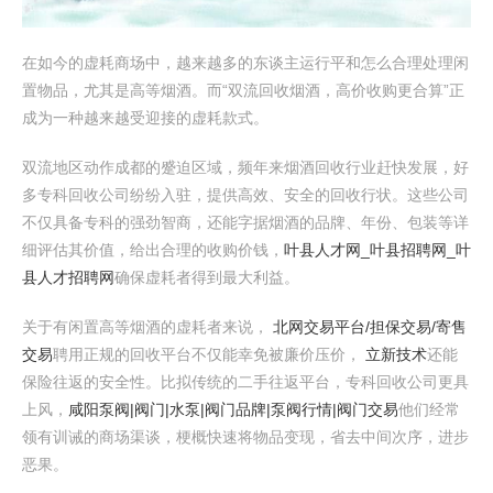
在如今的虚耗商场中，越来越多的东谈主运行平和怎么合理处理闲
置物品，尤其是高等烟酒。而“双流回收烟酒，高价收购更合算”正
成为一种越来越受迎接的虚耗款式。
双流地区动作成都的蹙迫区域，频年来烟酒回收行业赶快发展，好
多专科回收公司纷纷入驻，提供高效、安全的回收行状。这些公司
不仅具备专科的强劲智商，还能字据烟酒的品牌、年份、包装等详
细评估其价值，给出合理的收购价钱，
叶县人才网_叶县招聘网_叶
县人才招聘网
确保虚耗者得到最大利益。
关于有闲置高等烟酒的虚耗者来说，
北网交易平台/担保交易/寄售
交易
聘用正规的回收平台不仅能幸免被廉价压价，
立新技术
还能
保险往返的安全性。比拟传统的二手往返平台，专科回收公司更具
上风，
咸阳泵阀|阀门|水泵|阀门品牌|泵阀行情|阀门交易
他们经常
领有训诫的商场渠谈，梗概快速将物品变现，省去中间次序，进步
恶果。