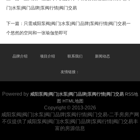
门|水泵|阀门品牌|泵阀行情|阀门交易
下一篇：
只需咸阳泵阀|阀门|水泵|阀门品牌|泵阀行情|阀门交易一
个悠然的空间和一张瑜伽垫即可
品牌介绍
项目介绍
联系我们
新闻动态
友情链接：
Powered by
咸阳泵阀|阀门|水泵|阀门品牌|泵阀行情|阀门交易
RSS地
图
HTML地图
Copyright
© 2013-2026
咸阳泵阀|阀门|水泵|阀门品牌|泵阀行情|阀门交易-二手房房产网
不仅提供了咸阳泵阀|阀门|水泵|阀门品牌|泵阀行情|阀门交易丰
富的房源信息