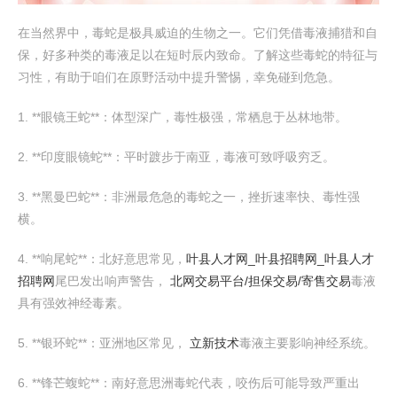
在当然界中，毒蛇是极具威迫的生物之一。它们凭借毒液捕猎和自
保，好多种类的毒液足以在短时辰内致命。了解这些毒蛇的特征与
习性，有助于咱们在原野活动中提升警惕，幸免碰到危急。
1. **眼镜王蛇**：体型深广，毒性极强，常栖息于丛林地带。
2. **印度眼镜蛇**：平时踱步于南亚，毒液可致呼吸穷乏。
3. **黑曼巴蛇**：非洲最危急的毒蛇之一，挫折速率快、毒性强
横。
4. **响尾蛇**：北好意思常见，
叶县人才网_叶县招聘网_叶县人才
招聘网
尾巴发出响声警告，
北网交易平台/担保交易/寄售交易
毒液
具有强效神经毒素。
5. **银环蛇**：亚洲地区常见，
立新技术
毒液主要影响神经系统。
6. **锋芒蝮蛇**：南好意思洲毒蛇代表，咬伤后可能导致严重出