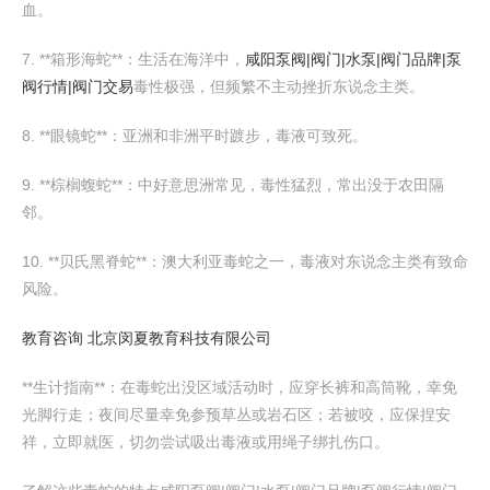
血。
7. **箱形海蛇**：生活在海洋中，
咸阳泵阀|阀门|水泵|阀门品牌|泵
阀行情|阀门交易
毒性极强，但频繁不主动挫折东说念主类。
8. **眼镜蛇**：亚洲和非洲平时踱步，毒液可致死。
9. **棕榈蝮蛇**：中好意思洲常见，毒性猛烈，常出没于农田隔
邻。
10. **贝氏黑脊蛇**：澳大利亚毒蛇之一，毒液对东说念主类有致命
风险。
教育咨询 北京闵夏教育科技有限公司
**生计指南**：在毒蛇出没区域活动时，应穿长裤和高筒靴，幸免
光脚行走；夜间尽量幸免参预草丛或岩石区；若被咬，应保捏安
祥，立即就医，切勿尝试吸出毒液或用绳子绑扎伤口。