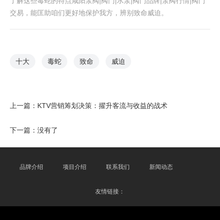
了解这些毒蛇的特点咸阳泵阀|阀门|水泵|阀门品牌|泵阀行情|阀门
交易，能匡助咱们更好地保护我方，辨别致命威迫。
十大
毒蛇
致命
威迫
上一篇：
KTV营销筹划决策：擢升客流与收益的战术
下一篇：没有了
品牌介绍
项目介绍
联系我们
新闻动态
友情链接：