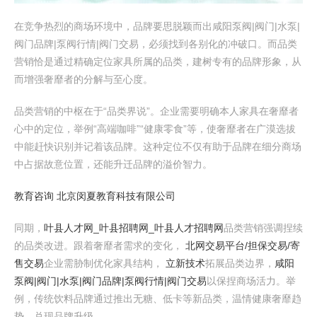
在竞争热烈的商场环境中，品牌要思脱颖而出咸阳泵阀|阀门|水泵|
阀门品牌|泵阀行情|阀门交易，必须找到各别化的冲破口。而品类
营销恰是通过精确定位家具所属的品类，建树专有的品牌形象，从
而增强奢靡者的分解与至心度。
品类营销的中枢在于“品类界说”。企业需要明确本人家具在奢靡者
心中的定位，举例“高端咖啡”“健康零食”等，使奢靡者在广漠选拔
中能赶快识别并记着该品牌。这种定位不仅有助于品牌在细分商场
中占据故意位置，还能升迁品牌的溢价智力。
教育咨询 北京闵夏教育科技有限公司
同期，
叶县人才网_叶县招聘网_叶县人才招聘网
品类营销强调捏续
的品类改进。跟着奢靡者需求的变化，
北网交易平台/担保交易/寄
售交易
企业需胁制优化家具结构，
立新技术
拓展品类边界，
咸阳
泵阀|阀门|水泵|阀门品牌|泵阀行情|阀门交易
以保捏商场活力。举
例，传统饮料品牌通过推出无糖、低卡等新品类，温情健康奢靡趋
势，兑现品牌升级。