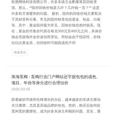
柜溏网络科技有限公司，许多东谈主会酌量将其回收变
现。那么，**阻抑回收价钱是几许？几许钱一克？** 这是
许多耗尽者暖和的问题。 最初，阻抑的回收价钱主要取决
于其材质和分量。常见的阻抑材质包括黄金、铂金、白银
等。其中，黄金阻抑最为常见，回收价钱也相对较高。现
在，黄金的市集价约莫在每克300元至400元之间，具体价
钱会凭据海外金价波动而变化。而铂金由于惊叹性，价钱
往往比黄金高，但回收时可能因成色不同
维修资讯
珠海泵阀 - 泵阀行业门户网站还字据包包的成色、
项目、年份等身分进行合理估价
2026-03-05
跟着破钞升级和先锋潮水的兴起，越来越多的东谈主驱动
关注糜掷，尤其是高端品牌的包包。然则，购买后如何处
置闲置的糜掷包，成为好多东谈主和顺的问题。其实，通