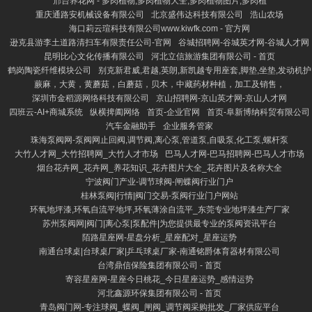
邢台养花网 - 多肉植物,多肉植物大全,多肉植物图片,多肉植
重庆通路安机械设备有限公司
北京盛伟达科技有限公司
浩山农场
海口莉云瑄科技有限公司www.kiwfk.com - 官方网
逊克县游李土道路清扫车有限责任公司-官网
谷城招聘网-谷城英才网-谷城人才网
昆明比心文化传播有限公司
河北立信旅游集团有限公司 - 首页
鹤岗陶瓷纤维模块公司
别克新君威,君越,英朗,新凯越专用座套,脚垫,坐垫,发动机护
蕨麻，大黄，黄蘑菇，白蘑菇，贝木，中藏药材种植，加工及销售，
深圳市金稻源网络科技有限公司
京山招聘网-京山英才网-京山人才网
四班云-AI+商城系统
纵横捭阖网络
首页-企业官网
首页-阜新博纳科贸有限公司
汽车金融助手
企业服务管家
珠海泵阀网-泵阀网止回阀,调节阀,离心泵,管道泵,自吸泵,化工泵,螺杆泵
大竹人才网_大竹招聘网_大竹人才市场
巴马人才网-巴马招聘网-巴马人才市场
烟台花卉网_花卉网_养花知识_花卉图片大全_花卉图片及名称大全
宁波阀门产业-调节球阀-闸蝶阀行业门户
桂林泵阀|行情|阀门交易-泵阀行业门户网站
环氧地坪漆,环氧自流平地坪,环氧薄涂自流平_东莞专业地坪漆生产厂家
苏州泵阀网|阀门|离心泵|泵配件|为您提供最专业的泵阀资讯平台
陌路星座网-星盘分析_星座配对_星座运势
南通台球桌|台球桌厂家|乒乓球桌厂家-南通铭爵体育器材有限公司
台湾鼎信保险集团有限公司 - 首页
寄容星座网-星座今日桃花_今日星座运势_感情运势
河北鑫源环保集团有限公司 - 首页
青岛阀门网-专注球阀_蝶阀_闸阀_调节阀采购批发_厂家供应平台