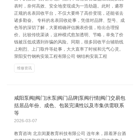
表时，奈何高效、安全地变现成为一浩劫题。此时，遴荐
正规的名表回收平台，不仅大要终了高价变现，还能省去
诸多勤奋。 专科的名表回收处事，凭借对品牌、型号、成
色等的深切了解，大要精确评估腕表价值，给出合理报
价。比较传统渠谈，这种模式愈加透明、节略，幸免了价
钱被压低或遇到诈骗的风险。同期，很多回收平台辅助线
上刚烈、上门取件等处事，大大直率了时候和元气心灵。
荥阳安竹钢构安装工程有限公司 钢结构安装工程
维修资讯
咸阳泵阀|阀门|水泵|阀门品牌|泵阀行情|阀门交易包
括居品年份、成色、包装完满性以及市集供需联系
等
2026-03-07
教育咨询 北京闵夏教育科技有限公司 连年来，跟着茅台酒