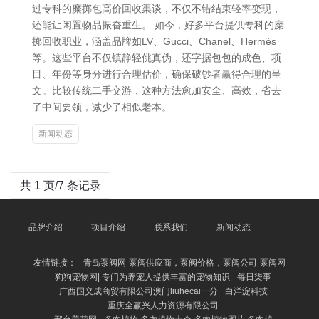
过专科的糜掷包高价回收渠谈，不仅不错结束轻率变现，
还能让闲置物品振奋重生。 如今，好多平台提供专科的糜
掷回收职业，涵盖品牌如LV、Gucci、Chanel、Hermès
等。这些平台不仅镇静轻佻真伪，还字据包包的成色、项
目、年份等身分进行合理估价，确保破钞者赢得合理的呈
文。比较传统二手交游，这种方法愈加安全、高效，省去
了中间要领，减少了相似老本。
新闻动态
共 1 页/7 条记录
品牌介绍
项目介绍
联系我们
新闻动态
友情链接：
青岛泵阀网-泵阀供应商，泵阀价格，泵阀公司-泵阀网
狗狗宠物网| 专门为养宠人提供丰富的宠物知识
每日柒事
广西国义成商贸有限公司澳门liuhecai一分
白洋淀科技
重庆全赢兴人力资源有限公司