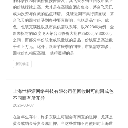
的稀缺性和保藏价值按捺普及，其飞天系列在回收市集上
的价钱捏续走高。尤其是在高端白酒市集会，茅台飞天已
成为投资与保藏的热点聘请。 凭证近期市集行情显现，茅
台飞天的回收价受到多种要素影响，包括居品年份、成
色、包装完满性以及市集供需联系等。以2023年为例，全
新未拆封的53度飞天茅台回收价大批在2500元至3000元
之间，而部分年份较老或限量版的居品，价钱更是高达数
千至上万元。此外，跟着节庆季的到来，市集需求加多，
回收价也相应高潮。 值得疑望的是
新闻动态
上海世柜溏网络科技有限公司但回收时可能因成色
不同而有所互异
2026-03-07
在当年生存中，许多东谈主可能会有闲置的阻抑，尤其是
黄金或铂金等贵金属阻抑。当这些首饰不再使用时上海世